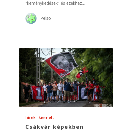
"kemènykedések" és ezekhez…
Pelso
hírek
kiemelt
Csákvár képekben