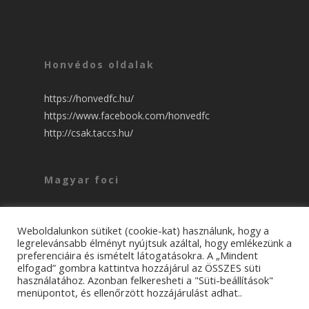
Honvédos oldalak
https://honvedfc.hu/
https://www.facebook.com/honvedfc
http://csak.taccs.hu/
Magyar foci
csakfoci NB1 ::::
nso NB1 ::::
Weboldalunkon sütiket (cookie-kat) használunk, hogy a
legrelevánsabb élményt nyújtsuk azáltal, hogy emlékezünk a
preferenciáira és ismételt látogatásokra. A „Mindent
elfogad” gombra kattintva hozzájárul az ÖSSZES süti
használatához. Azonban felkeresheti a "Süti-beállítások"
menüpontot, és ellenőrzött hozzájárulást adhat..