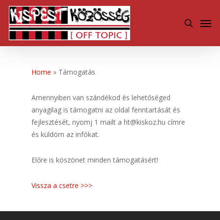
Skip
Men
to
search
main
content
Home
»
Támogatás
Amennyiben van szándékod és lehetőséged
anyagilag is támogatni az oldal fenntartását és
fejlesztését, nyomj 1 mailt a ht@kiskoz.hu címre
és küldöm az infókat.
Előre is köszönet minden támogatásért!
Vissza a csetre >>>