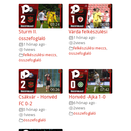
03:24
06:40
Sturm II.
Várda felkészülési
1 hónap ago
összefoglaló
•
2
views
1 hónap ago
•
felkészülési meccs
,
1
views
összefoglaló
felkészülési meccs
,
összefoglaló
06:26
07:42
Csákvár – Honvéd
Honvéd -Ajka 1-0
6 hónap ago
FC 0-2
•
2
views
5 hónap ago
•
összefoglaló
1
views
összefoglaló