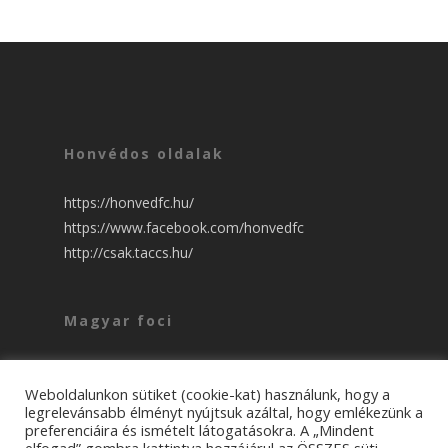
Honvédos oldalak
https://honvedfc.hu/
https://www.facebook.com/honvedfc
http://csak.taccs.hu/
Magyar foci
csakfoci NB1 ::::
nso NB1 ::::
Weboldalunkon sütiket (cookie-kat) használunk, hogy a
legrelevánsabb élményt nyújtsuk azáltal, hogy emlékezünk a
preferenciáira és ismételt látogatásokra. A „Mindent