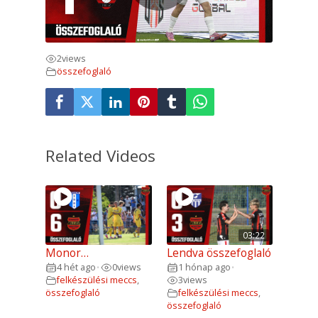
2
views
összefoglaló
Related Videos
03:22
Monor…
Lendva összefoglaló
4 hét ago
0
views
1 hónap ago
•
•
felkészülési meccs
,
3
views
összefoglaló
felkészülési meccs
,
összefoglaló