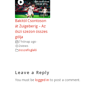
04:40
Bakitól Csontoson
át Zuigeberig – Az
őszi szezon összes
gólja
7 hónap ago
•
2
views
összefoglaló
Leave a Reply
You must be
logged in
to post a comment.