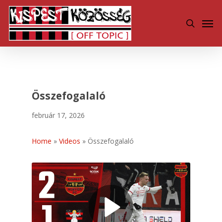
Skip
Men
to
search
main
content
Összefogalaló
február 17, 2026
Home
»
Videos
»
Összefogalaló