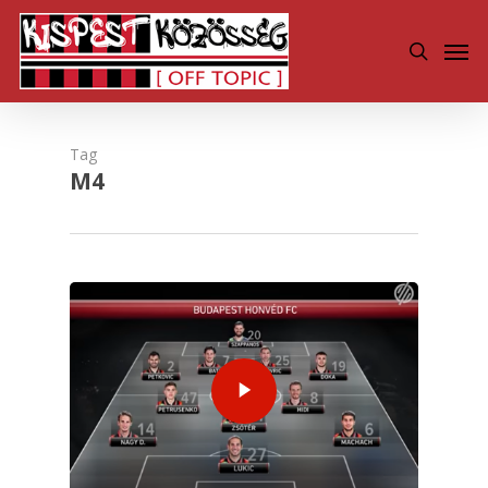
Skip
Men
to
search
main
content
Tag
M4