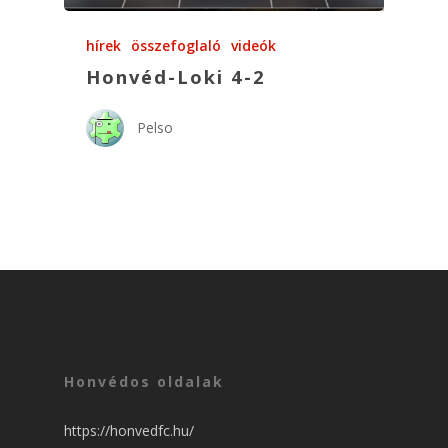
hírek
összefoglaló
videók
Honvéd-Loki 4-2
Pelso
Honvédos oldalak
https://honvedfc.hu/