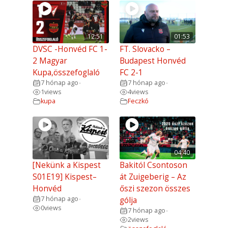
12:51
01:53
DVSC -Honvéd FC 1-
FT. Slovacko –
2 Magyar
Budapest Honvéd
Kupa,összefoglaló
FC 2-1
7 hónap ago
7 hónap ago
•
•
1
views
4
views
kupa
Feczkó
04:40
[Nekünk a Kispest
Bakitól Csontoson
S01E19] Kispest–
át Zuigeberig – Az
Honvéd
őszi szezon összes
7 hónap ago
gólja
•
0
views
7 hónap ago
•
2
views