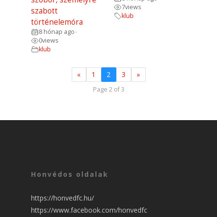
7
views
szabott
klub
történelemóra
8 hónap ago
•
0
views
klub
«
1
2
3
»
Page 2 of 3
Honvédos oldalak
https://honvedfc.hu/
https://www.facebook.com/honvedfc