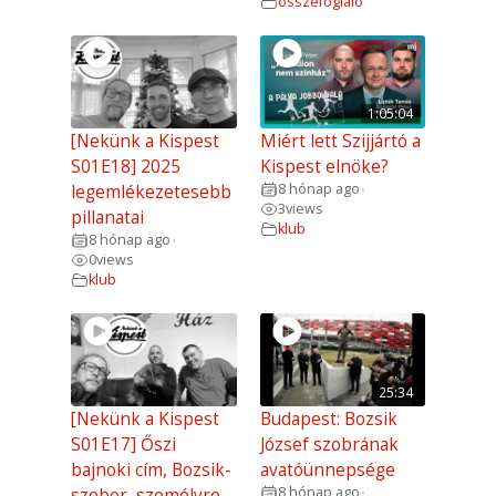
összefoglaló
1:05:04
[Nekünk a Kispest
Miért lett Szijjártó a
S01E18] 2025
Kispest elnöke?
8 hónap ago
legemlékezetesebb
•
3
views
pillanatai
klub
8 hónap ago
•
0
views
klub
25:34
[Nekünk a Kispest
Budapest: Bozsik
S01E17] Őszi
József szobrának
bajnoki cím, Bozsik-
avatóünnepsége
8 hónap ago
szobor, személyre
•