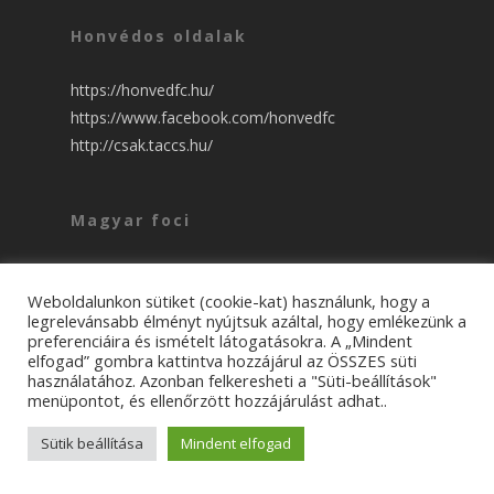
Honvédos oldalak
https://honvedfc.hu/
https://www.facebook.com/honvedfc
http://csak.taccs.hu/
Magyar foci
csakfoci NB1 ::::
nso NB1 ::::
Weboldalunkon sütiket (cookie-kat) használunk, hogy a
legrelevánsabb élményt nyújtsuk azáltal, hogy emlékezünk a
preferenciáira és ismételt látogatásokra. A „Mindent
elfogad” gombra kattintva hozzájárul az ÖSSZES süti
használatához. Azonban felkeresheti a "Süti-beállítások"
menüpontot, és ellenőrzött hozzájárulást adhat..
© 2026 KISPEST közösség. All Rights Reserved.
Sütik beállítása
Mindent elfogad